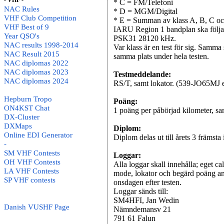
- VHF -
* C = FM/Telefoni
NAC Rules
* D = MGM/Digital
VHF Club Competition
* E = Summan av klass A, B, C o
VHF Best of 9
IARU Region 1 bandplan ska följ
Year QSO's
PSK31 28120 kHz.
NAC results 1998-2014
Var klass är en test för sig. Samma
NAC Result 2015
samma plats under hela testen.
NAC diplomas 2022
NAC diplomas 2023
Testmeddelande:
NAC diplomas 2024
RS/T, samt lokator. (539-JO65MJ
Hepburn Tropo
Poäng:
ON4KST Chat
1 poäng per påbörjad kilometer, s
DX-Cluster
DXMaps
Diplom:
Online EDI Generator
Diplom delas ut till årets 3 främsta i
-
SM VHF Contests
Loggar:
OH VHF Contests
Alla loggar skall innehålla; eget c
LA VHF Contests
mode, lokator och begärd poäng ang
SP VHF contests
onsdagen efter testen.
Loggar sänds till:
SM4HFI, Jan Wedin
Danish VUSHF Page
Nämndemansv 21
791 61 Falun