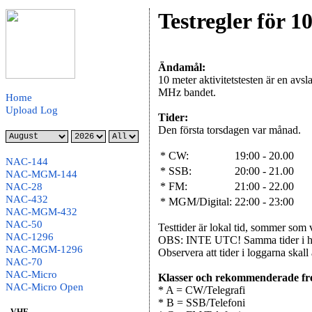
Testregler för 
Ändamål:
10 meter aktivitetstesten är en avsl
MHz bandet.
Home
Upload Log
Tider:
Den första torsdagen var månad.
* CW:
19:00 - 20.00
NAC-144
* SSB:
20:00 - 21.00
NAC-MGM-144
* FM:
21:00 - 22.00
NAC-28
NAC-432
* MGM/Digital:
22:00 - 23:00
NAC-MGM-432
NAC-50
Testtider är lokal tid, sommer som 
NAC-1296
OBS: INTE UTC! Samma tider i 
NAC-MGM-1296
Observera att tider i loggarna skal
NAC-70
NAC-Micro
Klasser och rekommenderade fr
NAC-Micro Open
* A = CW/Telegrafi
* B = SSB/Telefoni